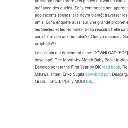
puissante pour l'ordre des guides qui voit en elle l
méfiance des guides, Sofia commence son apprenti
adolescents seelies, elle devra bientôt traverser l
amis, Sofia enquête aussi sur une grande prophétie
les Seelies et les Hommes. Sofia réussira-t-elle 
sera-t-il révélé aux humains?? Que va découvrir Sof
prophétie??
Les clients ont également aimé: DOWNLOAD [PDF]
download} The Month-by-Month Baby Book: In-dept
Development in the First Year by DK
read book
, Re
Mikawa, Hiten, Eriko Sugita
download pdf
, Desca
Gratis - EPUB, PDF y MOBI
link
,