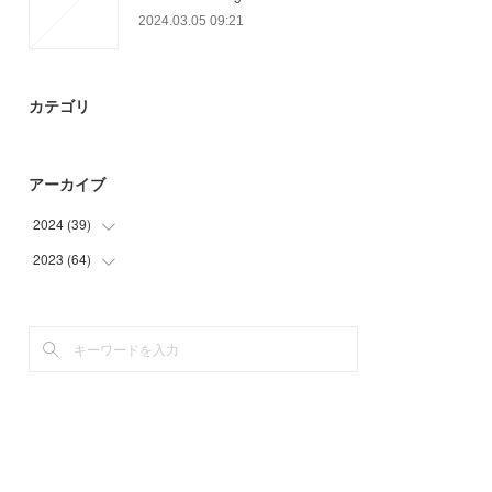
2024.03.05 09:21
カテゴリ
アーカイブ
2024
(
39
)
2023
(
64
(
18
)
)
(
15
)
(
9
)
(
6
)
(
19
)
(
36
)