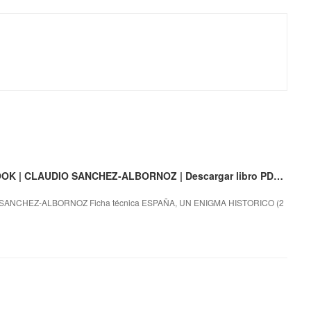
ESPAÑA, UN ENIGMA HISTORICO (2 VOLS.) EBOOK | CLAUDIO SANCHEZ-ALBORNOZ | Descargar libro PDF EPUB
 SANCHEZ-ALBORNOZ Ficha técnica ESPAÑA, UN ENIGMA HISTORICO (2