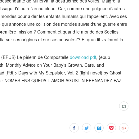
a descendante de Minerva, la destructrice des voiles. Malgré la
ssage d'élue à l'arche bleue. Car, comme une poignée d'autres
es mondes pour aider les enfants humains qui l'appellent. Avec ses
 qui annonce une collision des mondes suivie d'une guerre entre
sa première mission ? Comment et quand le monde des Seelies
ia sur ses origines et sur ses pouvoirs?? Et que dit vraiment la
 {EPUB} Le pèlerin de Compostelle
download pdf
, {epub
h, Monthly Advice on Your Baby's Growth, Care, and
ad [Pdf]> Days with My Stepsister, Vol. 2 (light novel) by Ghost
rgar NOMES ENS QUEDA L AMOR AGUSTIN FERNANDEZ PAZ